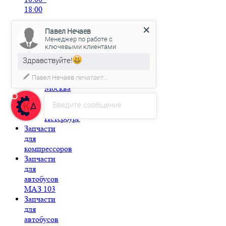
18:00
Категории
Павел Нечаев
Запчасти
Менеджер по работе с
ключевыми клиентами
для
двигателей
Здравствуйте!
Deutz
Павел Нечаев
печатает...
Deutz
Москва
Deutz
Введите сообщение
Санкт-
Петербург
Запчасти
для
компрессоров
Запчасти
для
автобусов
МАЗ 103
Запчасти
для
автобусов