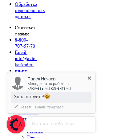
Обработка
персональных
данных
Связаться
с нами
8-800-
707-57-70
Email:
info@avto-
kaskad.ru
пн-пт
10:00–
Павел Нечаев
18:00
Менеджер по работе с
ключевыми клиентами
Категории
Здравствуйте!
Запчасти
для
Павел Нечаев
печатает...
двигателей
Deutz
Введите сообщение
Deutz
Москва
Deutz