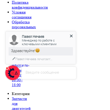
Политика
конфиденциальности
Условия
соглашения
Обработка
персональных
данных
Павел Нечаев
Менеджер по работе с
Связаться
ключевыми клиентами
с нами
Здравствуйте!
8-800-
707-57-70
Павел Нечаев
печатает...
Email:
info@avto-
kaskad.ru
Введите сообщение
пн-пт
10:00–
18:00
Категории
Запчасти
для
двигателей