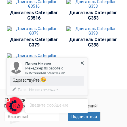
Двигатель Сaterpillar
Двигатель Сaterpillar
G3516
G353
Двигатель Сaterpillar
Двигатель Сaterpillar
G379
G398
Павел Нечаев
Двигатель Сaterpillar
Менеджер по работе с
G399
ключевыми клиентами
Здравствуйте!
Павел Нечаев
печатает...
Подписка на новости
Введите сообщение
Будьте в курсе новых акций и спецпредложений!
Подписаться