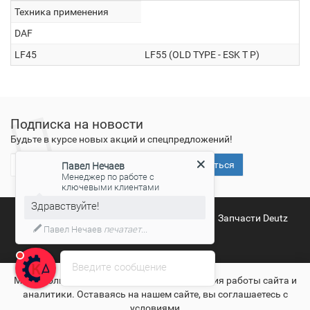
Техника применения
DAF
LF45
LF55 (OLD TYPE - ESK T P)
Подписка на новости
Будьте в курсе новых акций и спецпредложений!
Подписаться
Павел Нечаев
Менеджер по работе с
ключевыми клиентами
Здравствуйте!
Запчасти Deutz
Запчасти Deutz Москва
Запчасти Deutz
Павел Нечаев
печатает...
Спб
Введите сообщение
Мы используем файлы cookies для улучшения работы сайта и
аналитики. Оставаясь на нашем сайте, вы соглашаетесь с
условиями